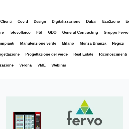
Clienti
Covid
Design
Digitalizzazione
Dubai
Eco2zone
E
ore
fotovoltaico
FSI
GDO
General Contracting
Gruppo Fervo
impianti
Manutenzione verde
Milano
Monza Brianza
Negozi
ogettazione
Progettazione del verde
Real Estate
Riconoscimenti
zazione
Verona
VME
Webinar