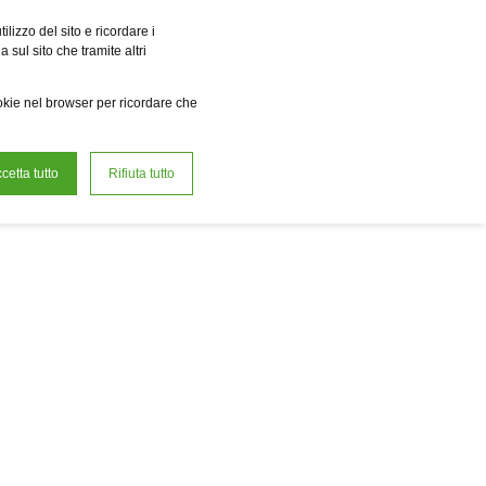
a r.e. Power Solutions
Fervo Innovation Forge
Fame
Reclean
lizzo del sito e ricordare i
 sul sito che tramite altri
it
Lavora con noi
ookie nel browser per ricordare che
cetta tutto
Rifiuta tutto