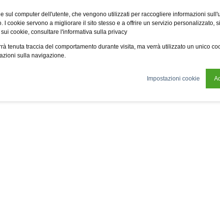
Fsi
Fsi General Contractor
Eco2zone
Vme
Omnireal
BayW
e sul computer dell'utente, che vengono utilizzati per raccogliere informazioni sull'uti
 I cookie servono a migliorare il sito stesso e a offrire un servizio personalizzato, sia
 sui cookie, consultare l'informativa sulla privacy
tificazioni
News
Chi siamo
Sostenibilità
verrà tenuta traccia del comportamento durante visita, ma verrà utilizzato un unico c
mazioni sulla navigazione.
Impostazioni cookie
Ac