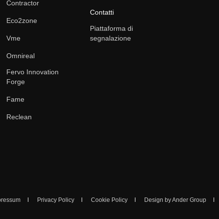
Contractor
Contatti
Eco2zone
Piattaforma di
Vme
segnalazione
Omnireal
Fervo Innovation
Forge
Fame
Reclean
pressum
Privacy Policy
Cookie Policy
Design by Ander Group