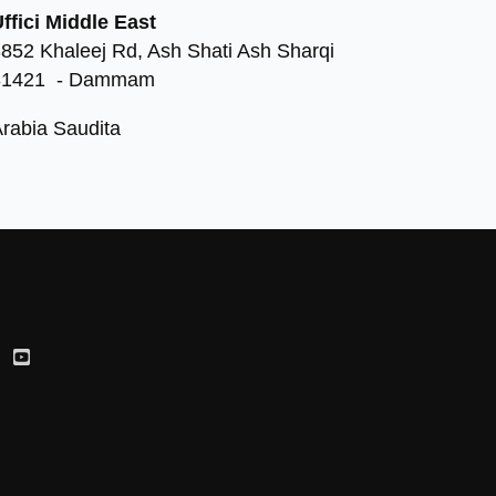
ffici Middle East
852 Khaleej Rd, Ash Shati Ash Sharqi
31421 - Dammam
rabia Saudita