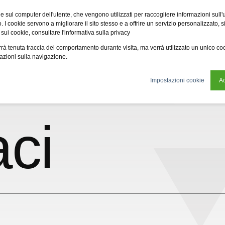
Fsi
Fsi General Contractor
Eco2zone
Vme
Omnireal
BayW
e sul computer dell'utente, che vengono utilizzati per raccogliere informazioni sull'uti
 I cookie servono a migliorare il sito stesso e a offrire un servizio personalizzato, sia
 sui cookie, consultare l'informativa sulla privacy
oni
News
Chi siamo
Sostenibilità
Lavora con n
verrà tenuta traccia del comportamento durante visita, ma verrà utilizzato un unico c
mazioni sulla navigazione.
Impostazioni cookie
Ac
aci