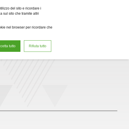
a r.e. Power Solutions
Fervo Innovation Forge
Fame
Reclean
lizzo del sito e ricordare i
 sul sito che tramite altri
it
oi
Richiedi consulenza
ookie nel browser per ricordare che
cetta tutto
Rifiuta tutto