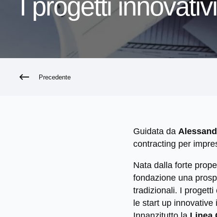
I progetti innova
Precedente
Guidata da
Alessand
contracting per imprese
Nata dalla forte prop
fondazione una prospet
tradizionali. I proge
le start up innovative
Innanzitutto la
Linea 