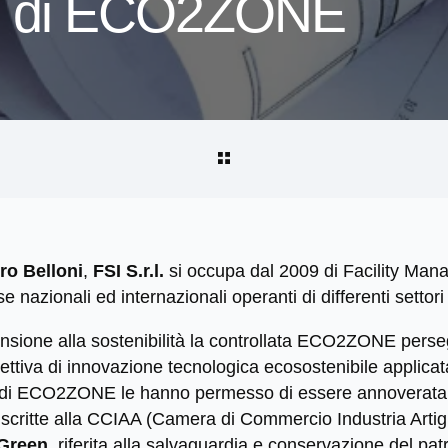
tivi di ECO2ZONE
ro Belloni
,
FSI S.r.l.
si occupa dal 2009 di Facility Man
 nazionali ed internazionali operanti di differenti settori d
ensione alla sostenibilità la controllata ECO2ZONE perse
tiva di innovazione tecnologica ecosostenibile applicata
tti di ECO2ZONE le hanno permesso di essere annoverata a
 iscritte alla CCIAA (Camera di Commercio Industria Artig
Green
, riferita alla salvaguardia e conservazione del pa