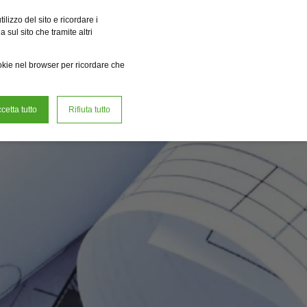
a r.e. Power Solutions
Fervo Innovation Forge
Fame
Reclean
lizzo del sito e ricordare i
 sul sito che tramite altri
Lavora con noi
ookie nel browser per ricordare che
cetta tutto
Rifiuta tutto