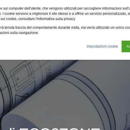
Fsi
Fsi General Contractor
Eco2zone
Vme
Omnireal
BayW
e sul computer dell'utente, che vengono utilizzati per raccogliere informazioni sull'uti
 I cookie servono a migliorare il sito stesso e a offrire un servizio personalizzato, sia
 sui cookie, consultare l'informativa sulla privacy
tificazioni
News
Chi siamo
Sostenibilità
verrà tenuta traccia del comportamento durante visita, ma verrà utilizzato un unico c
mazioni sulla navigazione.
Impostazioni cookie
Ac