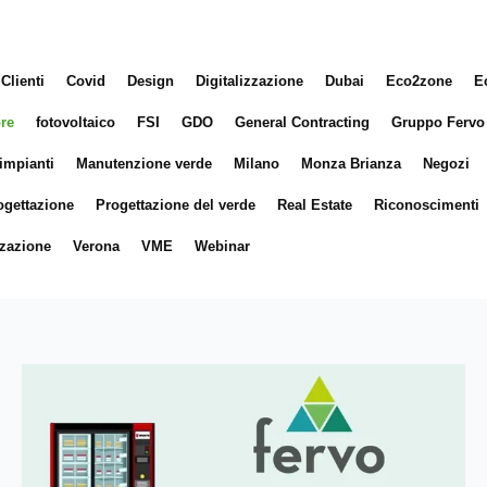
Clienti
Covid
Design
Digitalizzazione
Dubai
Eco2zone
E
ore
fotovoltaico
FSI
GDO
General Contracting
Gruppo Fervo
impianti
Manutenzione verde
Milano
Monza Brianza
Negozi
ogettazione
Progettazione del verde
Real Estate
Riconoscimenti
zazione
Verona
VME
Webinar