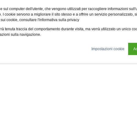
Fsi
Fsi General Contractor
Eco2zone
Vme
Omnireal
BayW
e sul computer dell'utente, che vengono utilizzati per raccogliere informazioni sull'uti
 I cookie servono a migliorare il sito stesso e a offrire un servizio personalizzato, sia
 sui cookie, consultare l'informativa sulla privacy
tificazioni
News
Chi siamo
Sostenibilità
verrà tenuta traccia del comportamento durante visita, ma verrà utilizzato un unico c
mazioni sulla navigazione.
Impostazioni cookie
Ac