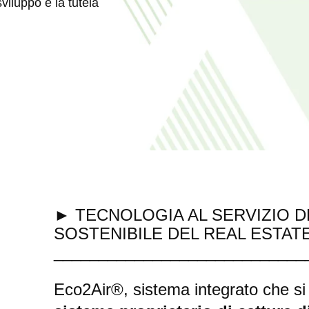
viluppo e la tutela
► TECNOLOGIA AL SERVIZIO D
SOSTENIBILE DEL REAL ESTAT
____________________________
Eco2Air®, sistema integrato che si f