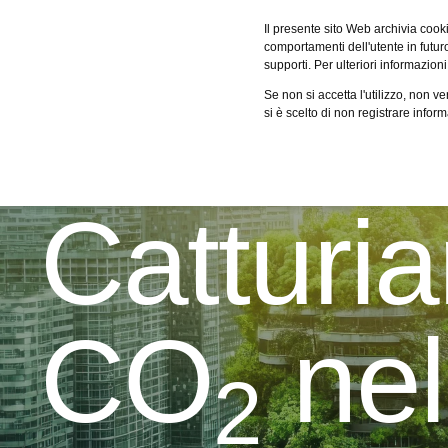
Fervo
Il presente sito Web archivia cooki
comportamenti dell'utente in futuro.
supporti. Per ulteriori informazioni
Servizi
Case studies
Certificazi
Se non si accetta l'utilizzo, non 
si è scelto di non registrare infor
Catturi
CO
nel
2