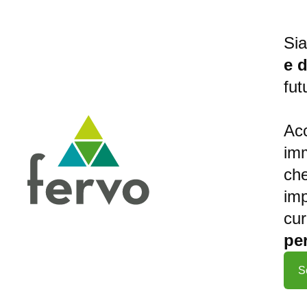
Sia
e d
fu
Acc
imm
che
imp
cur
pe
S