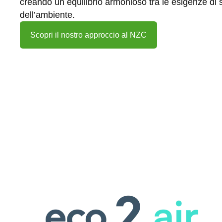
creando un equilibrio armonioso tra le esigenze di s
dell’ambiente.
Scopri il nostro approccio al NZC