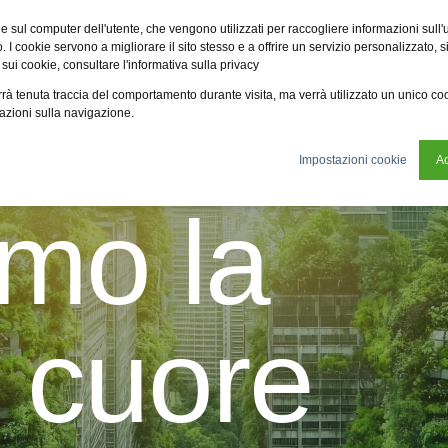
Fsi
Fsi General Contractor
Eco2zone
Vme
Omnireal
BayW
e sul computer dell'utente, che vengono utilizzati per raccogliere informazioni sull'uti
 I cookie servono a migliorare il sito stesso e a offrire un servizio personalizzato, sia
 sui cookie, consultare l'informativa sulla privacy
oni
News
Chi siamo
Sostenibilità
Lavora con n
verrà tenuta traccia del comportamento durante visita, ma verrà utilizzato un unico c
mazioni sulla navigazione.
Impostazioni cookie
Ac
amo la
 cuore