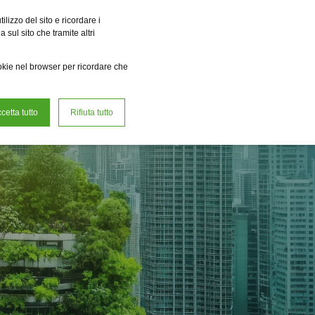
a r.e. Power Solutions
Fervo Innovation Forge
Fame
Reclean
lizzo del sito e ricordare i
 sul sito che tramite altri
it
oi
Richiedi consulenza
ookie nel browser per ricordare che
cetta tutto
Rifiuta tutto