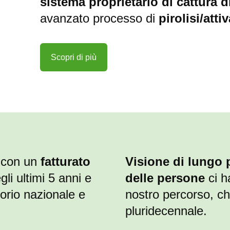
sistema proprietario di cattura d
avanzato processo di
pirolisi/atti
Scopri di più
, con un
fatturato
Visione di lungo 
li ultimi 5 anni e
delle persone
ci h
torio nazionale e
nostro percorso, ch
pluridecennale.