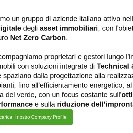
mo un gruppo di aziende italiano attivo nel
igitale
degli
asset immobiliari
, con l’obie
turo
Net Zero Carbon
.
ompagniamo proprietari e gestori lungo l’int
obili con soluzioni integrate di
Technical
 spaziano dalla progettazione alla realizz
ianti, fino all’efficientamento energetico, a
a del verde, con un focus costante sull’
ott
rformance
e sulla
riduzione dell’impron
carica il nostro Company Profile