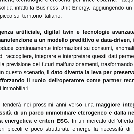
olida infatti la Business Unit Energy, aggiungendo un 
icco sul territorio italiano.
igenza artificiale, digital twin e tecnologie avanza
nutenzione a un modello predittivo e data‑driven
, 
duce continuamente informazioni su consumi, anomali
 di raccogliere, integrare e interpretare questi dati perme
a previsione dei futuri malfunzionamenti, trasformando 
 In questo scenario, il
dato diventa la leva per preserv
rafforzando il ruolo dell’operatore come partner tec
i immobiliari.
re tenderà nei prossimi anni verso una
maggiore integ
ssità di un parco immobiliare eterogeneo e dalla nec
nza energetica e criteri ESG
. In un mercato dell’offer
i piccoli e poco strutturati, emerge la necessità di pi