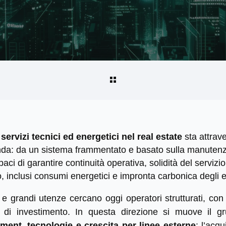
i
servizi tecnici ed energetici nel real estate
sta attrav
nda: da un sistema frammentato e basato sulla manutenz
paci di garantire continuità operativa, solidità del serviz
, inclusi consumi energetici e impronta carbonica degli ed
ori e grandi utenze cercano oggi operatori strutturati, c
 di investimento. In questa direzione si muove il g
ent, tecnologie e crescita per linee esterne
: l’acq