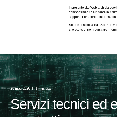
Fervo
Il presente sito Web archivia cooki
comportamenti dell'utente in futuro.
supporti. Per ulteriori informazioni
Servizi
Case studies
Cer
Se non si accetta l'utilizzo, non 
si è scelto di non registrare infor
26 mag 2026
1 min read
Servizi tecnici ed 