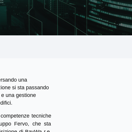
ersando una
ione si sta passando
io e una gestione
ifici.
on competenze tecniche
ruppo Fervo, che sta
uisizione di BayWa r.e.