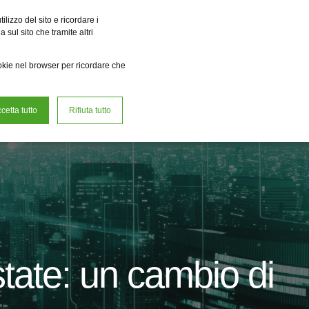
a r.e. Power Solutions
Fervo Innovation Forge
Fame
Reclean
lizzo del sito e ricordare i
 sul sito che tramite altri
it
Lavora con noi
ookie nel browser per ricordare che
cetta tutto
Rifiuta tutto
state: un cambio di