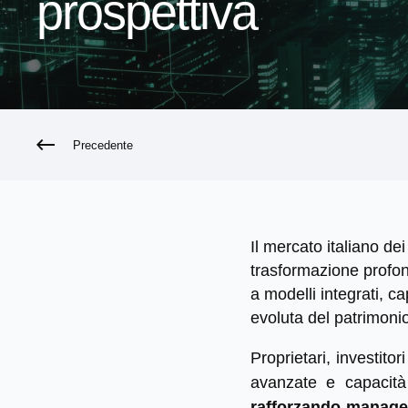
prospettiva
Precedente
Il mercato italiano de
trasformazione profo
a modelli integrati, ca
evoluta del patrimonio
Proprietari, investit
avanzate e capacità
rafforzando managem