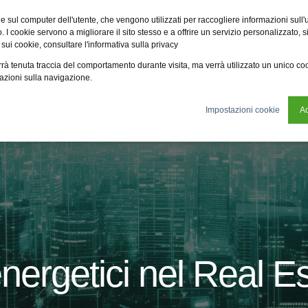
Fsi
Fsi General Contractor
Eco2zone
Vme
Omnireal
BayW
e sul computer dell'utente, che vengono utilizzati per raccogliere informazioni sull'uti
 I cookie servono a migliorare il sito stesso e a offrire un servizio personalizzato, sia
 sui cookie, consultare l'informativa sulla privacy
tificazioni
News
Chi siamo
Sostenibilità
verrà tenuta traccia del comportamento durante visita, ma verrà utilizzato un unico c
mazioni sulla navigazione.
Impostazioni cookie
Ac
energetici nel Real E