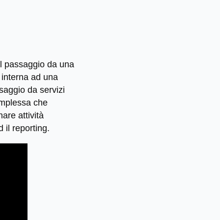
 il passaggio da una
 interna ad una
saggio da servizi
complessa che
are attività
d il reporting.