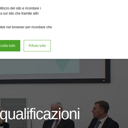
a r.e. Power Solutions
Fervo Innovation Forge
Fame
Reclean
lizzo del sito e ricordare i
 sul sito che tramite altri
Lavora con noi
ookie nel browser per ricordare che
cetta tutto
Rifiuta tutto
qualificazioni