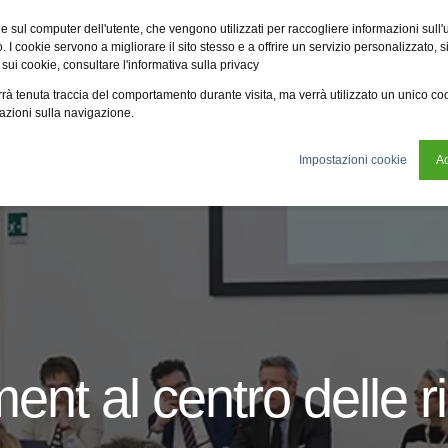
Fsi
Fsi General Contractor
Eco2zone
Vme
Omnireal
BayW
e sul computer dell'utente, che vengono utilizzati per raccogliere informazioni sull'uti
 I cookie servono a migliorare il sito stesso e a offrire un servizio personalizzato, sia
 sui cookie, consultare l'informativa sulla privacy
tificazioni
News
Chi siamo
Sostenibilità
verrà tenuta traccia del comportamento durante visita, ma verrà utilizzato un unico c
mazioni sulla navigazione.
Impostazioni cookie
Ac
ent al centro delle ri