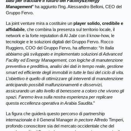
basi per tracciare il futuro del Facility&Energy
Management
” ha aggiunto l’Ing. Alessandro Belloni, CEO del
Gruppo Fervo.
La joint venture mira a costituire un
player solido, credibile e
affidabile
, che combina la presenza sul territorio locale, il
network e la forte reputation di Al Jabr con il know-how, le
tecnologie e le soluzioni digitali del Gruppo Fervo. Rocco
Ruggiero, COO del Gruppo Fervo, ha affermato: “
In Italia
abbiamo già sviluppato e implementato soluzioni di Advanced
Facility ed Energy Management, con logiche di manutenzione
preventiva e predittiva, analisi dei dati in tempo reale, gestione
smart ed efficiente degli immobili in tutte le fasi del ciclo di vita.
L’obiettivo è quello di ottimizzare gli interventi di manutenzione
anticipando possibili malfunzionamenti e disservizi,
assicurando un alto livello di benessere a coloro che vivono gli
spazi. Faremo leva sulla nostra esperienza per replicare
questa eccellenza operativa in Arabia Saudita
.”
La figura che guiderà questo percorso di partnership
internazionale è il General Manager
in pectore
Alfredo Timperi,
profondo conoscitore sia del mercato occidentale che del