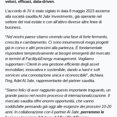
veloci, efficaci, data-driven
.
L’accordo di JV è stato siglato in data 8 maggio 2023 assieme
alla società saudita Al Jabr Investments, già operante nel
settore del real estate e con all’attivo diverse altre linee di
business.
“
Nel nostro paese stiamo vivendo una fase di forte fermento,
crescita e cambiamento. Ci sono innumerevoli mega progetti
già in corso e altri prossimi alla partenza. É fondamentale
rispondere tempestivamente ai bisogni emergenti del mercato
in termini di Facility&Energy management. Vogliamo
supportare i Clienti in una gestione efficiente degli asset
immobiliari, innovativa e sostenibile, dando a hard e soft
services una connotazione unica e riconoscibile
”, dichiara
l’Ing. Adel Al Jabr, rappresentante del partner saudita.
“
Siamo felici di aver raggiunto questo importante traguardo, un
grande passo nel nostro processo di internazionalizzazione. Il
mercato saudita offre enormi opportunità, che vanno
soddisfatte pensando già oggi alle esigenze dei prossimi 10-20
anni.
In collaborazione con il partner Al Jabr,
porremmo le