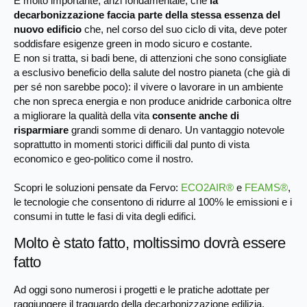
È molto importante, anzi fondamentale, che
la
decarbonizzazione faccia parte della stessa essenza del
nuovo edificio
che, nel corso del suo ciclo di vita, deve poter
soddisfare esigenze green in modo sicuro e costante.
E non si tratta, si badi bene, di attenzioni che sono consigliate
a esclusivo beneficio della salute del nostro pianeta (che già di
per sé non sarebbe poco): il vivere o lavorare in un ambiente
che non spreca energia e non produce anidride carbonica oltre
a migliorare la qualità della vita
consente anche di
risparmiare
grandi somme di denaro. Un vantaggio notevole
soprattutto in momenti storici difficili dal punto di vista
economico e geo-politico come il nostro.
Scopri le soluzioni pensate da Fervo:
ECO2AIR®
e
FEAMS®
,
le tecnologie che consentono di ridurre al 100% le emissioni e i
consumi in tutte le fasi di vita degli edifici.
Molto è stato fatto, moltissimo dovrà essere
fatto
Ad oggi sono numerosi i progetti e le pratiche adottate per
raggiungere il traguardo della decarbonizzazione edilizia.