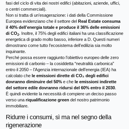
fasi del ciclo di vita dei nostri edifici (abitazioni, aziende, uffici,
o centri commerciali).
Non si tratta di un’esagerazione: i dati della Commissione
Europea evidenziano che il settore del
Real Estate consuma
il 40% dell’energia totale e produce il 36% delle emissioni
di CO
. Inoltre, il 75% degli edifici italiani ha una classificazione
2
energetica di grado molto basso, inferiore a D. Questi numeri
dimostrano come tutto l’ecosistema dell'edilizia sia molto
inquinante.
Perché possa essere raggiunto l’obiettivo europeo delle zero
emissioni di carbonio – la cosiddetta “neutralità carbonica”
entro il 2050 – l’Agenzia internazionale dell’energia (IEA) ha
calcolato che
le emissioni dirette di CO₂ degli edifici
dovranno diminuire del 50%
e che
le emissioni indirette
del settore edile dovranno ridursi del 60% entro il 2030
.
È quindi evidente la necessità di compiere un deciso passo
verso una
riqualificazione green
del nostro patrimonio
immobiliare.
Ridurre i consumi, sì ma nel segno della
rigenerazione